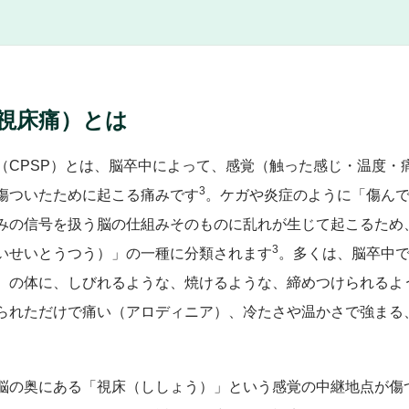
視床痛）とは
（CPSP）とは、脳卒中によって、感覚（触った感じ・温度・
3
傷ついたために起こる痛みです
。ケガや炎症のように「傷ん
みの信号を扱う脳の仕組みそのものに乱れが生じて起こるため
3
いせいとうつう）」の一種に分類されます
。多くは、脳卒中
）の体に、しびれるような、焼けるような、締めつけられるよ
られただけで痛い（アロディニア）、冷たさや温かさで強まる
脳の奥にある「視床（ししょう）」という感覚の中継地点が傷