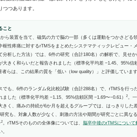
りつつあります。
ること
の上から装置を当て、磁気の力で脳の一部（多くは運動をつかさどる
中枢性疼痛に対するrTMSをまとめたシステマティックレビュー・
て分析した方法）では、6件の研究（合計180名）の解析で、見せ
大きく和らいだと報告されました（標準化平均差 −1.45、95%信頼区
者らは、この結果の質を「低い（low quality）」と評価していま
でも、6件のランダム化比較試験（合計288名）で、rTMSを行っ
2
した（標準化平均差 −1.15、95%信頼区間 −1.69〜−0.61）
。一
大きく、痛みの持続が6か月を超えるグループでは、はっきりした
研究も、対象人数が少なく、刺激の方法や期間が研究ごとに異な
,2
。rTMSそのものの全体像については、
脳卒中後のrTMSについ
い。