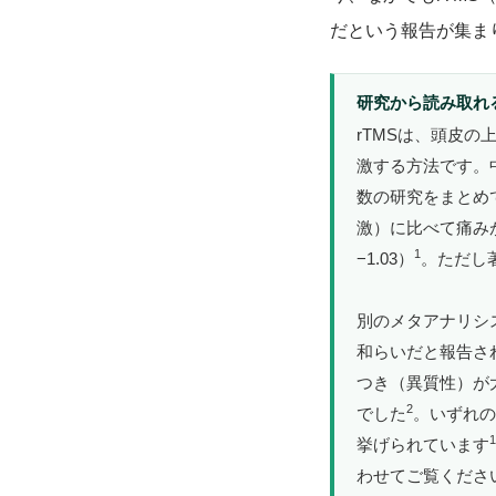
だという報告が集ま
研究から読み取れ
rTMSは、頭皮
激する方法です。
数の研究をまとめ
激）に比べて痛みが
1
−1.03）
。ただし著
別のメタアナリシス
和らいだと報告されま
つき（異質性）が
2
でした
。いずれの
1
挙げられています
わせてご覧くださ