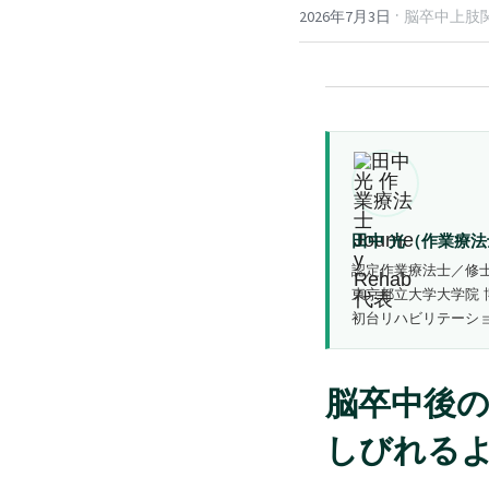
·
2026年7月3日
脳卒中上肢関
田中 光（作業療法士
認定作業療法士／修
東京都立大学大学院 
初台リハビリテーシ
脳卒中後
しびれる