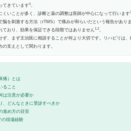
3
ってきています
。
にくいことが多く、診断と薬の調整は医師が中心になって行います
で脳を刺激する方法（rTMS）で痛みが和らいだという報告があり
1,2
れており、効果を保証できる段階ではありません
。
せず、まず主治医に相談することが何より大切です。リハビリは、
めの支えとして関わります。
視床痛）とは
ていること
、何は注意が必要か
わり、どんなときに受診すべきか
リの進め方の目安
habでの現場経験