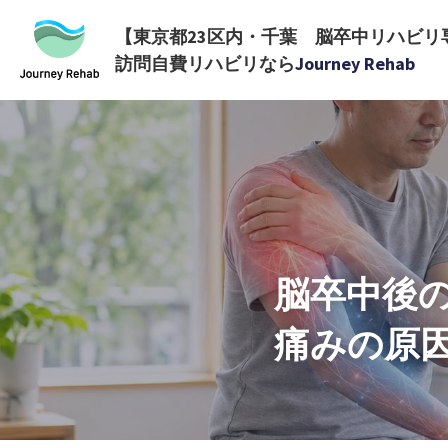
【東京都23区内・千葉　脳卒中リハビリ
訪問自費リハビリなら
Journey Rehab
脳卒中後
痛みの原