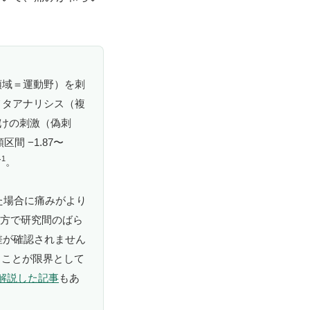
領域＝運動野）を刺
メタアナリシス（複
かけの刺激（偽刺
間 −1.87〜
1
す
。
た場合に痛みがより
方で研究間のばら
差が確認されません
ることが限界として
て解説した記事
もあ