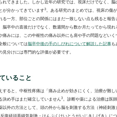
られてきました。しかし近年の研究では、視床だけでなく、脳
3
とが分かってきています
。ある研究のまとめでは、視床の傷
れる一方、部位ごとの関係にはまだ一致しない点も残ると報告
、脳卒中の直後だけでなく、数週間から数か月たってから現れ
や痛みには、この中枢性の痛み以外にも肩や手の問題などいく
全般については
脳卒中後の手のしびれについて解説した記事
も
の見分けには専門的な評価が必要です。
ていること
えすると、中枢性疼痛は「痛み止めが効きにくく、治療が難し
3
る決め手はまだ確立していません
。診断や薬による治療は医
薬以外の方法として、頭の外から脳を刺激する方法（神経刺激
S（反復経頭蓋磁気刺激・はんぷくけいとうがいじきしげき）に