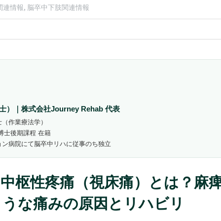
連情報,
脳卒中下肢関連情報
）｜株式会社Journey Rehab 代表
士（作業療法学）
博士後期課程 在籍
ョン病院にて脳卒中リハに従事のち独立
の中枢性疼痛（視床痛）とは？麻
ような痛みの原因とリハビリ