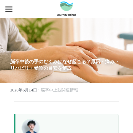
訪問自費リハビリ事業
提供可能なリハビリサービス内容
利用料金・施術の流れ
脳卒中後の手のむくみはなぜ起こる？原因・痛み・
リハビリ情報
リハビリ・受診の目安を解説
健康経営支援事業
·
会社概要
2026年6月14日
脳卒中上肢関連情報
外骨格ロボット Hypershellについて