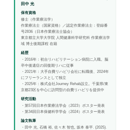
田中 光
保有資格
修士（作業療法学）
作業療法士（国家資格）／認定作業療法士：登録番
号2836（日本作業療法士協会）
東京都立大学大学院 人間健康科学研究科 作業療法学
域 博士後期課程 在籍
経歴
・2016年：初台リハビリテーション病院に入職。脳
卒中後遺症の回復期リハに従事
・2021年：大手自費リハビリ会社に転職後、2024年
にフリーランスとして独立
・2025年：株式会社Journey Rehab設立。千葉県/東
京都23区を中心に訪問型の自費リハビリを提供中
研究活動
・第57回日本作業療法学会（2023）ポスター発表
・第34回日本保健科学学会（2024）ポスター発表
論文執筆
・田中 光, 石橋 裕, 佐々木 智也, 坂本 泰平. (2025).