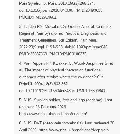
Pain Syndrome. Pain. 2010;150(2):268-274.
doi:10.1016/j.pain.2010.04.030. PMID:20493633.
PMCID:PMC2914601.
3. Harden RN, McCabe CS, Goebel A, et al. Complex
Regional Pain Syndrome: Practical Diagnostic and
Treatment Guidelines, 5th Edition. Pain Med.
2022;23(Suppl 1):S1-S53. doi:10.1093/pm/pnac046.
PMID:35687369. PMCID:PMC9186375.
4. Van Peppen RP, Kwakkel G, Wood-Dauphinee S, et
al. The impact of physical therapy on functional
outcomes after stroke: what's the evidence? Clin
Rehabil. 2004;18(8):833-862.
doi:10.1191/0269215504cr843oa. PMID:15609840.
5. NHS. Swollen ankles, feet and legs (oedema). Last
reviewed 26 February 2026.
https://www.nhs.uk/conditions/oedema/
6. NHS. DVT (deep vein thrombosis). Last reviewed 30
April 2026. https://www.nhs.uk/conditions/deep-vein-